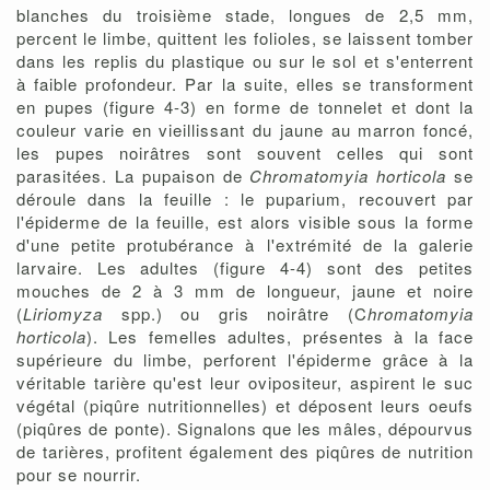
blanches du troisième stade, longues de 2,5 mm,
percent le limbe, quittent les folioles, se laissent tomber
dans les replis du plastique ou sur le sol et s'enterrent
à faible profondeur. Par la suite, elles se transforment
en pupes (figure 4-3) en forme de tonnelet et dont la
couleur varie en vieillissant du jaune au marron foncé,
les pupes noirâtres sont souvent celles qui sont
parasitées. La pupaison de
Chromatomyia horticola
se
déroule dans la feuille : le puparium, recouvert par
l'épiderme de la feuille, est alors visible sous la forme
d'une petite protubérance à l'extrémité de la galerie
larvaire. Les adultes (figure 4-4) sont des petites
mouches de 2 à 3 mm de longueur, jaune et noire
(
Liriomyza
spp.) ou gris noirâtre (C
hromatomyia
horticola
). Les femelles adultes, présentes à la face
supérieure du limbe, perforent l'épiderme grâce à la
véritable tarière qu'est leur ovipositeur, aspirent le suc
végétal (piqûre nutritionnelles) et déposent leurs oeufs
(piqûres de ponte). Signalons que les mâles, dépourvus
de tarières, profitent également des piqûres de nutrition
pour se nourrir.