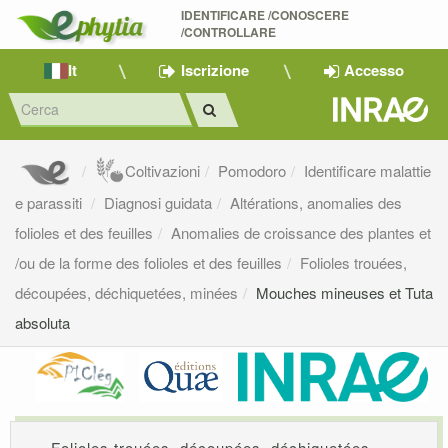
IDENTIFICARE /CONOSCERE 
/CONTROLLARE
It
Iscrizione
Accesso
Coltivazioni
Pomodoro
Identificare malattie
e parassiti
Diagnosi guidata
Altérations, anomalies des
folioles et des feuilles
Anomalies de croissance des plantes et
/ou de la forme des folioles et des feuilles
Folioles trouées,
découpées, déchiquetées, minées
Mouches mineuses et Tuta
absoluta
Folioles trouées, découpées, déchiquetées,