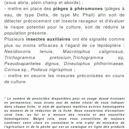
(sous abris, plein champ et abords) ;
- mettre en place des
pièges à phéromones
(pièges à
eau, de type Delta, de type Mc Phail) afin soit de
détecter précocement cet insecte ravageur et d'évaluer
le risque potentiel pour la culture, soit de réduire la
population présente.
Plusieurs
insectes auxiliaires
ont été signalés comme
plus ou moins efficaces à l'égard de ce lépidoptère :
Nesidiocoris tenuis, Macrolophus caliginosus,
Trichogramma pretosium,Trichogramma
sp,
Pseudoapanteles dignus, Dineulophus phthorimaeae,
Cornua
sp.,
Podisus nigrispinus
;
- mettre en oeuvre les mesures préconisées en cours
de culture.
* Le nombre de pesticides disponibles pour un usage donné évoluant
en permanence, nous avons tout de même choisi de vous indiquer
dans chaque fiche, le nom de quelques matières actives homologuées
au moment de la rédaction de la fiche. Nous essaierons d'actualiser
cette liste, au fur et à mesure des retraits et des nouvelles
homologations. Malgré cela, nous vous conseillons de toujours
confirmer votre choix en consultant le site e-phy du ministère de
l'agriculture et de la pêche qui est un
catalogue en ligne des produits