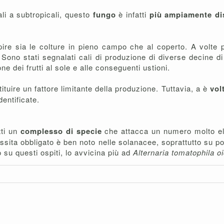
li a subtropicali, questo
fungo
è infatti
più ampiamente di
lpire sia le colture in pieno campo che al coperto. A volte
. Sono stati segnalati cali di produzione di diverse decine di
one dei frutti al sole e alle conseguenti ustioni.
ituire un fattore limitante della produzione. Tuttavia, a è
vol
entificate.
tti un
complesso di specie
che attacca un numero molto ele
ssita obbligato è ben noto nelle solanacee, soprattutto su p
o su questi ospiti, lo avvicina più ad
Alternaria tomatophila o