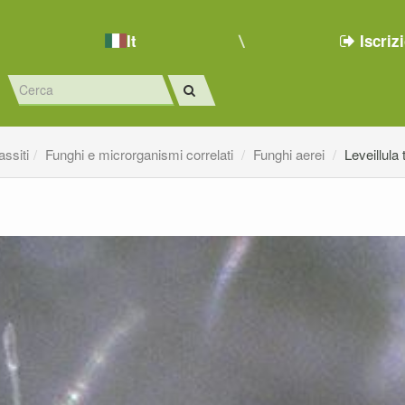
It
Iscriz
ssiti
Funghi e microrganismi correlati
Funghi aerei
Leveillula 