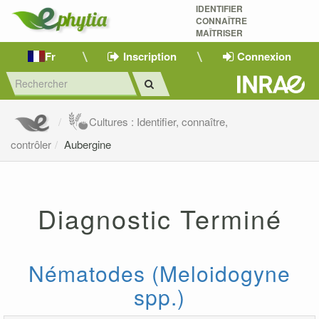
IDENTIFIER
CONNAÎTRE
MAÎTRISER 
Fr
Inscription
Connexion
Cultures : Identifier, connaître,
contrôler
Aubergine
Diagnostic Terminé
Nématodes (Meloidogyne
spp.)