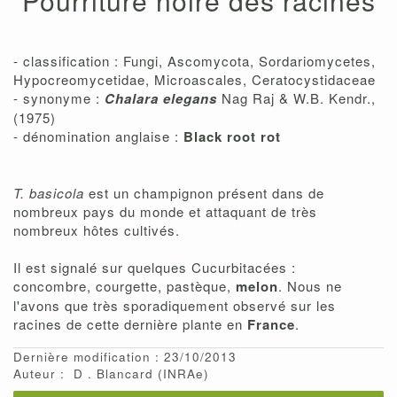
Pourriture noire des racines
,
- classification : Fungi, Ascomycota, Sordariomycetes,
Hypocreomycetidae, Microascales, Ceratocystidaceae
- synonyme :
Chalara elegans
Nag Raj & W.B. Kendr.,
(1975)
- dénomination anglaise :
Black root rot
T. basicola
est un champignon présent dans de
nombreux pays du monde et attaquant de très
nombreux hôtes cultivés.
Il est signalé sur quelques Cucurbitacées :
concombre, courgette, pastèque,
melon
. Nous ne
l'avons que très sporadiquement observé sur les
racines de cette dernière plante en
France
.
Dernière modification : 23/10/2013
Auteur :
D
Blancard
(INRAe)