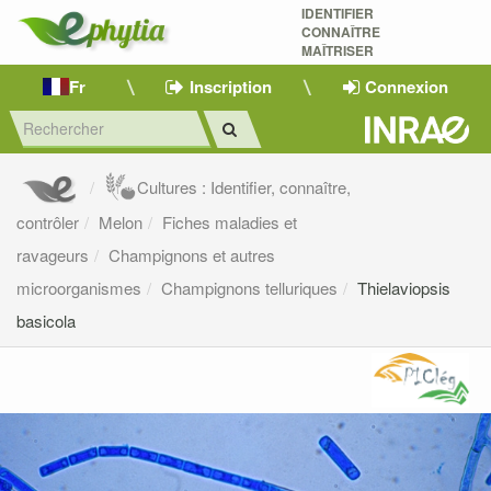
IDENTIFIER
CONNAÎTRE
MAÎTRISER 
Fr
Inscription
Connexion
Cultures : Identifier, connaître,
contrôler
Melon
Fiches maladies et
ravageurs
Champignons et autres
microorganismes
Champignons telluriques
Thielaviopsis
basicola