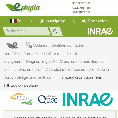
IDENTIFIER
CONNAÎTRE
MAÎTRISER 
Fr
Inscription
Connexion
Cultures : Identifier, connaître,
contrôler
Tomate
Identifier maladies et
ravageurs
Diagnostic guidé
Altérations, anomalies des
racines et/ou du collet
Altérations diverses du collet et de la
portion de tige proche du sol
Thanatephorus cucumeris
(Rhizoctonia solani)
Altérations diverses du collet et de la portion de