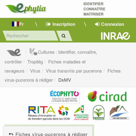
IDENTIFIER
CONNAÎTRE
MAÎTRISER 
Fr
Inscription
Connexion
Cultures : Identifier, connaître,
contrôler
Tropilég
Fiches maladies et
ravageurs
Virus
Virus transmis par pucerons
Fiches
virus-pucerons à rédiger
DsMV
Fiches virus-pucerons à rédiger