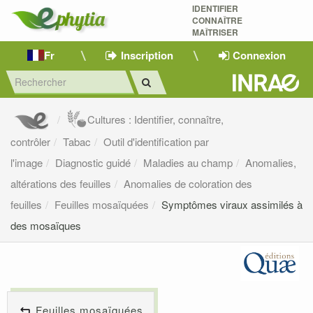
IDENTIFIER
CONNAÎTRE
MAÎTRISER 
Fr
Inscription
Connexion
Cultures : Identifier, connaître,
contrôler
Tabac
Outil d'identification par
l'image
Diagnostic guidé
Maladies au champ
Anomalies,
altérations des feuilles
Anomalies de coloration des
feuilles
Feuilles mosaïquées
Symptômes viraux assimilés à
des mosaïques
Feuilles mosaïquées