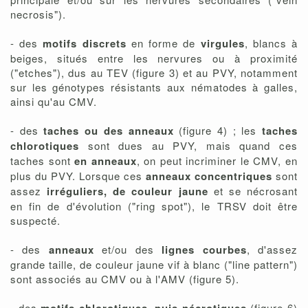
necrosis").
- des
motifs discrets
en forme de
virgules
, blancs à
beiges, situés entre les nervures ou à proximité
("etches"), dus au TEV (figure 3) et au PVY, notamment
sur les génotypes résistants aux nématodes à galles,
ainsi qu'au CMV.
- des
taches ou des anneaux
(figure 4) ; les
taches
chlorotiques
sont dues au PVY, mais quand ces
taches sont
en anneaux
, on peut incriminer le CMV, en
plus du PVY. Lorsque ces
anneaux concentriques
sont
assez
irréguliers, de couleur jaune
et se nécrosant
en fin de d'évolution ("ring spot"), le TRSV doit être
suspecté.
- des
anneaux
et/ou des
lignes courbes
, d'assez
grande taille, de couleur jaune vif à blanc ("line pattern")
sont associés au CMV ou à l'AMV (figure 5).
- des
(figure 6)