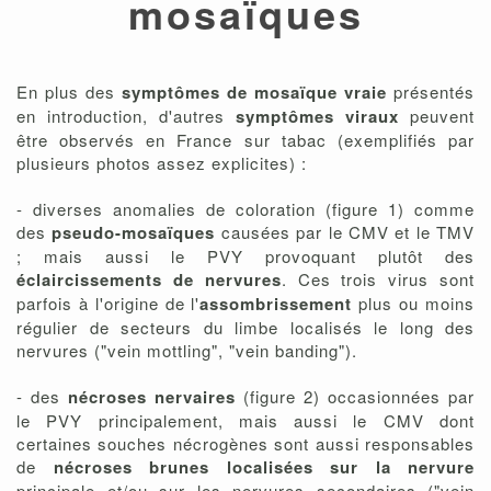
mosaïques
En plus des
symptômes de mosaïque vraie
présentés
en introduction, d'autres
symptômes viraux
peuvent
être observés en France sur tabac (exemplifiés par
plusieurs photos assez explicites) :
- diverses anomalies de coloration (figure 1) comme
des
pseudo-mosaïques
causées par le CMV et le TMV
; mais aussi le PVY provoquant plutôt des
éclaircissements de nervures
. Ces trois virus sont
parfois à l'origine de l'
assombrissement
plus ou moins
régulier de secteurs du limbe localisés le long des
nervures ("vein mottling", "vein banding").
- des
nécroses nervaires
(figure 2) occasionnées par
le PVY principalement, mais aussi le CMV dont
certaines souches nécrogènes sont aussi responsables
de
nécroses brunes localisées sur la nervure
principale et/ou sur les nervures secondaires ("vein