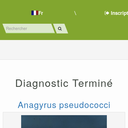
Fr
Inscrip
Diagnostic Terminé
Anagyrus pseudococci