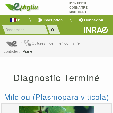
IDENTIFIER
CONNAÎTRE
MAÎTRISER 
Fr
Inscription
Connexion
Cultures : Identifier, connaître,
contrôler
Vigne
Diagnostic Terminé
Mildiou (Plasmopara viticola)