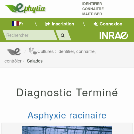
IDENTIFIER
CONNAÎTRE
MAÎTRISER 
Fr
Inscription
Connexion
Cultures : Identifier, connaître,
contrôler
Salades
Diagnostic Terminé
Asphyxie racinaire