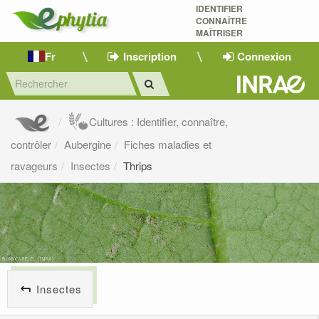
IDENTIFIER
CONNAÎTRE
MAÎTRISER 
Fr
Inscription
Connexion
Cultures : Identifier, connaître,
contrôler
Aubergine
Fiches maladies et
ravageurs
Insectes
Thrips
Insectes