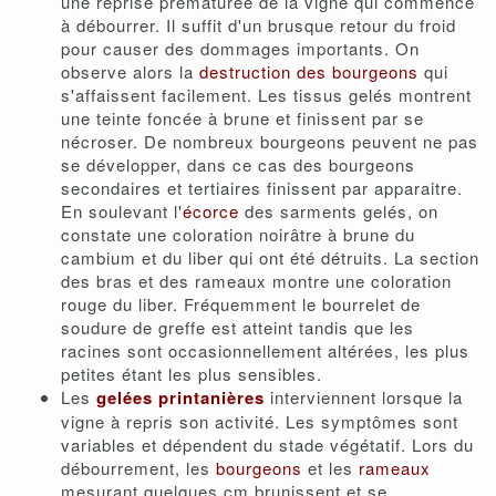
une reprise prématurée de la vigne qui commence
à débourrer. Il suffit d'un brusque retour du froid
pour causer des dommages importants. On
observe alors la
destruction des bourgeons
qui
s'affaissent facilement. Les tissus gelés montrent
une teinte foncée à brune et finissent par se
nécroser. De nombreux bourgeons peuvent ne pas
se développer, dans ce cas des bourgeons
secondaires et tertiaires finissent par apparaitre.
En soulevant l'
écorce
des sarments gelés, on
constate une coloration noirâtre à brune du
cambium et du liber qui ont été détruits. La section
des bras et des rameaux montre une coloration
rouge du liber. Fréquemment le bourrelet de
soudure de greffe est atteint tandis que les
racines sont occasionnellement altérées, les plus
petites étant les plus sensibles.
Les
gelées printanières
interviennent lorsque la
vigne à repris son activité. Les symptômes sont
variables et dépendent du stade végétatif. Lors du
débourrement, les
bourgeons
et les
rameaux
mesurant quelques cm brunissent et se