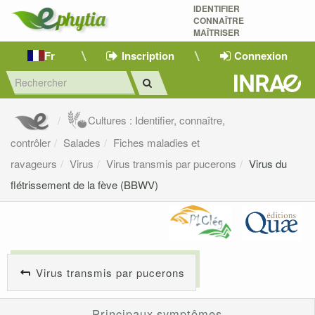
IDENTIFIER
CONNAÎTRE
MAÎTRISER 
Fr
Inscription
Connexion
Cultures : Identifier, connaître,
contrôler
Salades
Fiches maladies et
ravageurs
Virus
Virus transmis par pucerons
Virus du
flétrissement de la fève (BBWV)
Virus transmis par pucerons
Principaux symptômes