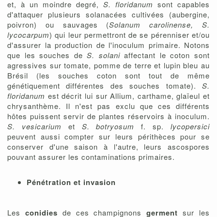
et, à un moindre degré,
S. floridanum
sont capables
d'attaquer plusieurs solanacées cultivées (aubergine,
poivron) ou sauvages (
Solanum carolinense, S.
lycocarpum
) qui leur permettront de se pérenniser et/ou
d'assurer la production de l'inoculum primaire. Notons
que les souches de
S. solani
affectant le coton sont
agressives sur tomate, pomme de terre et lupin bleu au
Brésil (les souches coton sont tout de même
génétiquement différentes des souches tomate).
S.
floridanum
est décrit lui sur Allium, carthame, glaïeul et
chrysanthème. Il n'est pas exclu que ces différents
hôtes puissent servir de plantes réservoirs à inoculum.
S. vesicarium
et
S. botryosum
f. sp.
lycopersici
peuvent aussi compter sur leurs périthèces pour se
conserver d'une saison à l'autre, leurs ascospores
pouvant assurer les contaminations primaires.
Pénétration et invasion
Les
conidies
de ces champignons
germent
sur les