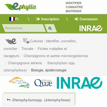
IDENTIFIER
CONNAÎTRE
MAÎTRISER 
Fr
Inscription
Connexion
Cultures : Identifier, connaître,
contrôler
Tomate
Fiches maladies et
ravageurs
Champignons et autres microorganismes
Champignons aériens
Stemphylium spp.
(stemphyliose)
Biologie, épidémiologie
Stemphylium
spp. (stemphyliose)