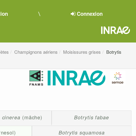
tion
Connexion
ètes
Champignons aériens
Moisissures grises
Botrytis
s cinerea
(mâche)
Botrytis fabae
rnesol)
Botrytis squamosa