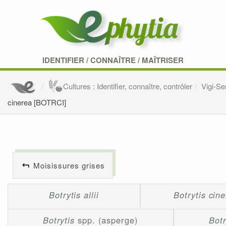
IDENTIFIER
/
CONNAÎTRE
/
MAÎTRISER
Cultures : Identifier, connaître, contrôler
Vigi-S
cinerea [BOTRCI]
Moisissures grises
Botrytis allii
Botrytis cin
Botrytis
spp. (asperge)
Botr