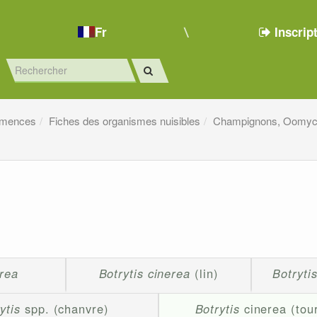
Fr
Inscrip
emences
Fiches des organismes nuisibles
Champignons, Oomyc
erea
Botrytis cinerea
(lin)
Botryti
ytis
spp. (chanvre)
Botrytis
cinerea (tou