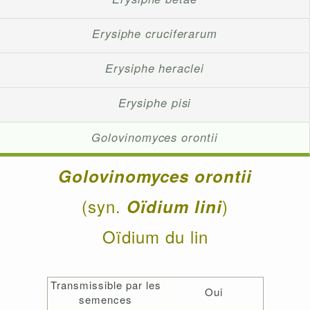
Erysiphe cruciferarum
Erysiphe heraclei
Erysiphe pisi
Golovinomyces orontii
Golovinomyces orontii
(syn.
)
Oïdium lini
Oïdium du lin
Transmissible par les
Oui
semences