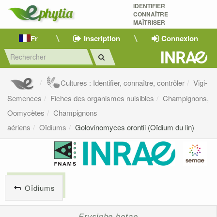
IDENTIFIER
CONNAÎTRE
MAÎTRISER 
Fr
Inscription
Connexion
Cultures : Identifier, connaître, contrôler
Vigi-
Semences
Fiches des organismes nuisibles
Champignons,
Oomycètes
Champignons
aériens
Oïdiums
Golovinomyces orontii (Oïdium du lin)
Oïdiums
Erysiphe betae