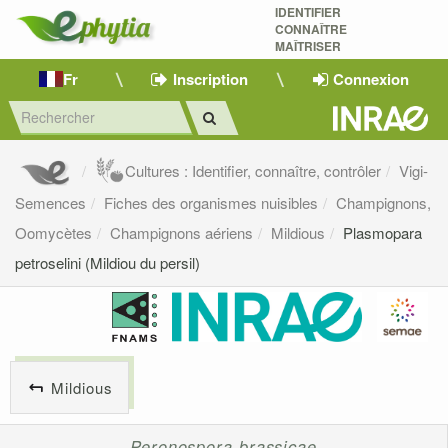
IDENTIFIER
CONNAÎTRE
MAÎTRISER 
Fr
Inscription
Connexion
Cultures : Identifier, connaître, contrôler
Vigi-
Semences
Fiches des organismes nuisibles
Champignons,
Oomycètes
Champignons aériens
Mildious
Plasmopara
petroselini (Mildiou du persil)
Mildious
Peronospora brassicae