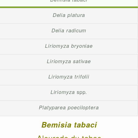
Delia platura
Delia radicum
Liriomyza bryoniae
Liriomyza sativae
Liriomyza trifolii
Liriomyza
spp.
Platyparea poeciloptera
Bemisia tabaci
Aleurode du tabac