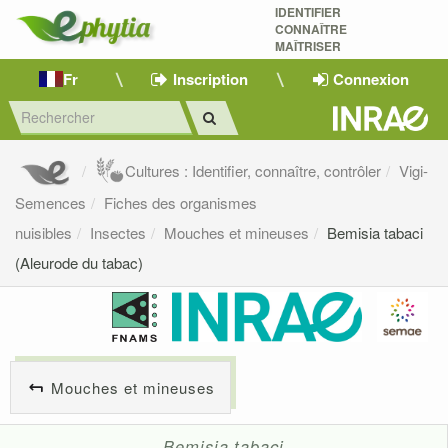
IDENTIFIER
CONNAÎTRE
MAÎTRISER 
Fr
Inscription
Connexion
Cultures : Identifier, connaître, contrôler
Vigi-
Semences
Fiches des organismes
nuisibles
Insectes
Mouches et mineuses
Bemisia tabaci
(Aleurode du tabac)
Mouches et mineuses
Bemisia tabaci