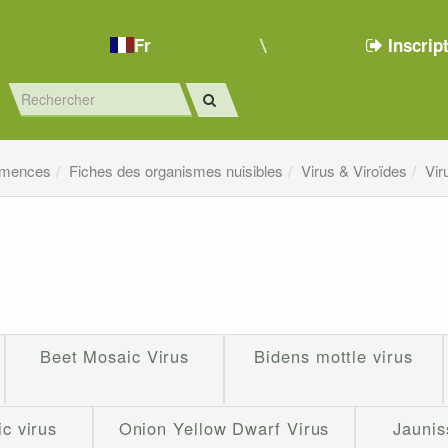
Fr
Inscrip
emences
Fiches des organismes nuisibles
Virus & Viroïdes
Vir
Beet Mosaic Virus
Bidens mottle virus
c virus
Onion Yellow Dwarf Virus
Jaunis