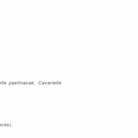
lla pastinacae, Cavariella
nces).