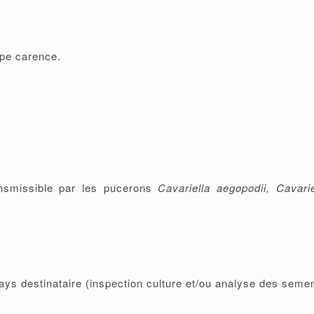
ype carence.
nsmissible par les pucerons
Cavariella aegopodii, Cavarie
ays destinataire (inspection culture et/ou analyse des seme