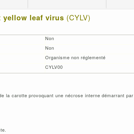
(CYLV)
 yellow leaf virus
Non
Non
Organisme non réglementé
CYLV00
e de la carotte provoquant une nécrose interne démarrant pa
te.