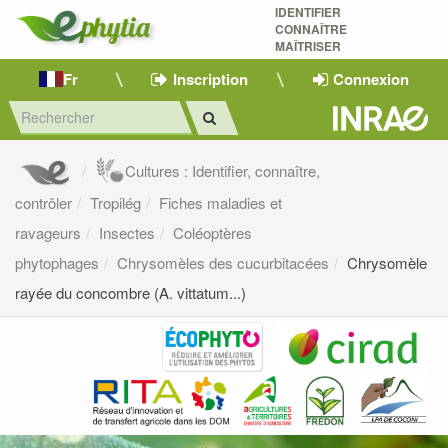
IDENTIFIER
CONNAÎTRE
MAÎTRISER 
Fr
Inscription
Connexion
Cultures : Identifier, connaître,
contrôler
Tropilég
Fiches maladies et
ravageurs
Insectes
Coléoptères
phytophages
Chrysomèles des cucurbitacées
Chrysomèle
rayée du concombre (A. vittatum...)