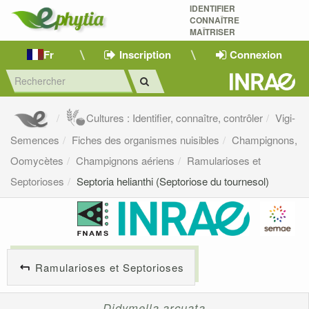
IDENTIFIER
CONNAÎTRE
MAÎTRISER 
Fr
Inscription
Connexion
Cultures : Identifier, connaître, contrôler
Vigi-
Semences
Fiches des organismes nuisibles
Champignons,
Oomycètes
Champignons aériens
Ramularioses et
Septorioses
Septoria helianthi (Septoriose du tournesol)
Ramularioses et Septorioses
Didymella arcuata