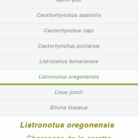
Ceuthorhynchus assimilis
Ceutorhynchus napi
Ceutorhynchus picitarsis
Listronotus bonariensis
Listronotus oregonensis
Lixus juncii
Sitona lineatus
Listronotus oregonensis
Charançon de la carotte