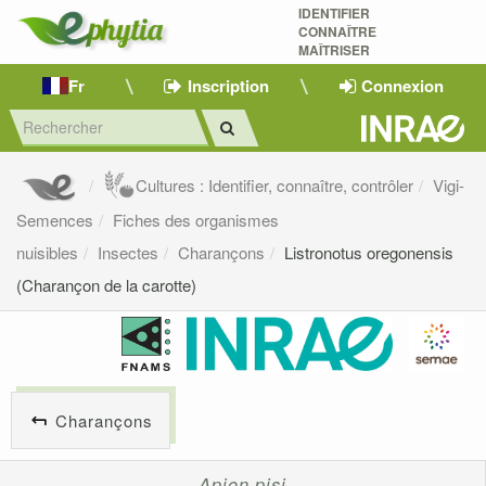
IDENTIFIER
CONNAÎTRE
MAÎTRISER 
Fr
Inscription
Connexion
Cultures : Identifier, connaître, contrôler
Vigi-
Semences
Fiches des organismes
nuisibles
Insectes
Charançons
Listronotus oregonensis
(Charançon de la carotte)
Charançons
Apion pisi