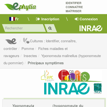
IDENTIFIER
CONNAÎTRE
MAÎTRISER 
Fr
Inscription
Connexion
Cultures : Identifier, connaître,
contrôler
Pomme
Fiches maladies et
ravageurs
Insectes
Yponomeuta malinellus (hyponomeute
du pommier)
Principaux symptômes
Yponomeuta
(hyponomeute du