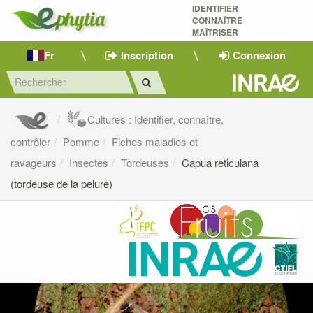
IDENTIFIER
CONNAÎTRE
MAÎTRISER 
Fr
Inscription
Connexion
Cultures : Identifier, connaître,
contrôler
Pomme
Fiches maladies et
ravageurs
Insectes
Tordeuses
Capua reticulana
(tordeuse de la pelure)