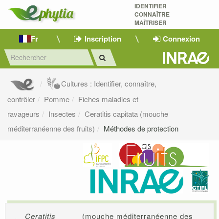
IDENTIFIER
CONNAÎTRE
MAÎTRISER 
Fr
Inscription
Connexion
Cultures : Identifier, connaître,
contrôler
Pomme
Fiches maladies et
ravageurs
Insectes
Ceratitis capitata (mouche
méditerranéenne des fruits)
Méthodes de protection
Ceratitis
(mouche méditerranéenne des