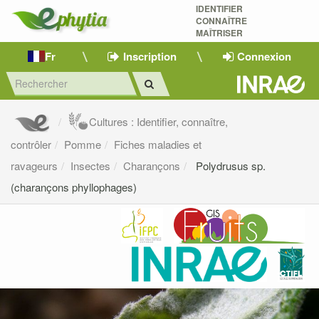
IDENTIFIER
CONNAÎTRE
MAÎTRISER 
Fr
Inscription
Connexion
Cultures : Identifier, connaître,
contrôler
Pomme
Fiches maladies et
ravageurs
Insectes
Charançons
Polydrusus sp.
(charançons phyllophages)