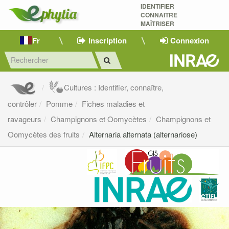
IDENTIFIER
CONNAÎTRE
MAÎTRISER 
Fr
Inscription
Connexion
Cultures : Identifier, connaître,
contrôler
Pomme
Fiches maladies et
ravageurs
Champignons et Oomycètes
Champignons et
Oomycètes des fruits
Alternaria alternata (alternariose)