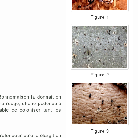
Figure 1
Figure 2
 Bonnemaison la donnait en
êne rouge, chêne pédonculé
able de coloniser tant les
Figure 3
ofondeur qu'elle élargit en