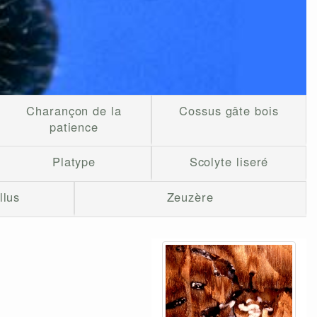
Charançon de la
Cossus gâte bois
patience
Platype
Scolyte liseré
llus
Zeuzère