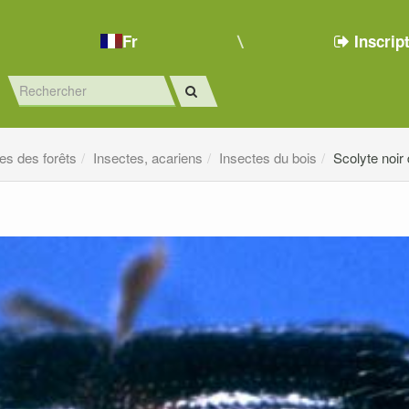
Fr
Inscrip
es des forêts
Insectes, acariens
Insectes du bois
Scolyte noir