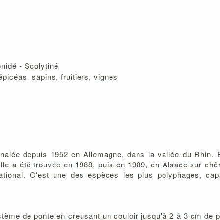
onidé - Scolytiné
icéas, sapins, fruitiers, vignes
ignalée depuis 1952 en Allemagne, dans la vallée du Rhin.
Elle a été trouvée en 1988, puis en 1989, en Alsace sur ch
e national. C'est une des espèces les plus polyphages, cap
ystème de ponte en creusant un couloir jusqu'à 2 à 3 cm de pr