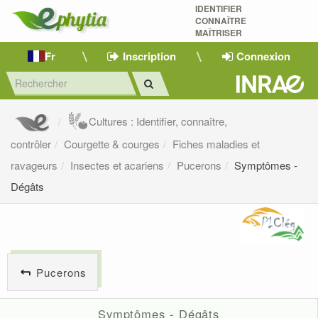
IDENTIFIER
CONNAÎTRE
MAÎTRISER 
Fr
Inscription
Connexion
Cultures : Identifier, connaître,
contrôler
Courgette & courges
Fiches maladies et
ravageurs
Insectes et acariens
Pucerons
Symptômes -
Dégâts
Pucerons
Symptômes - Dégâts