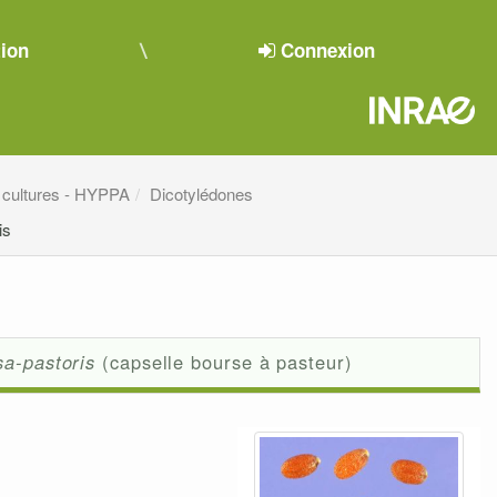
tion
Connexion
 cultures - HYPPA
Dicotylédones
is
sa-pastoris
(capselle bourse à pasteur)