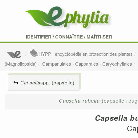
IDENTIFIER
/
CONNAÎTRE
/
MAÎTRISER
HYPP : encyclopédie en protection des plantes
(Magnoliopsida)
Campanulales - Capparales - Caryophyllales
Capsella
spp. (capselle)
Capsella rubella
(capselle roug
Capsella b
Ca