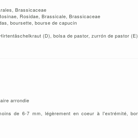
arales, Brassicaceae
 Rosinae, Rosidae, Brassicale, Brassicaceae
udas, boursette, bourse de capucin
irtentäschelkraut (D), bolsa de pastor, zurrón de pastor (E
naire arrondie
e moins de 6-7 mm, légèrement en coeur à l'extrémité, bor