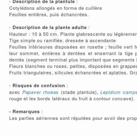
-
Description de la plantule
:
Cotylédons allongés en forme de cuillère
Feuilles entières, puis échancrées.
-
Description de la plante adulte
:
Hauteur : 10 à 50 cm. Plante glabrescente ou légèrem
Tige simple ou ramifiée, dressée à ascendante
Feuilles inférieures disposées en rosette ; feuille vert
leur sommet, entières à dentées et enserrant la tige p
dentés (segment terminal plus important que segments 
Fleurs blanches ou roses, petites, disposées en grappe
Fruits triangulaires, silicules échancrées et aplaties. 
-
Risques de confusion
:
avec
Papaver rhoeas
(stade plantule),
Lepidium campe
rouge et les bords latéraux du fruit à contour concave).
-
Remarques
:
Les parties aériennes sont réputées pour avoir des prop