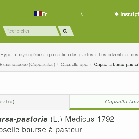
Fr
Inscrip
Hypp : encyclopédie en protection des plantes
Les adventices des
Brassicaceae (Capparales)
Capsella spp.
Capsella bursa-pastor
eâtre)
Capsella bur
(L.) Medicus 1792
ursa-pastoris
pselle bourse à pasteur