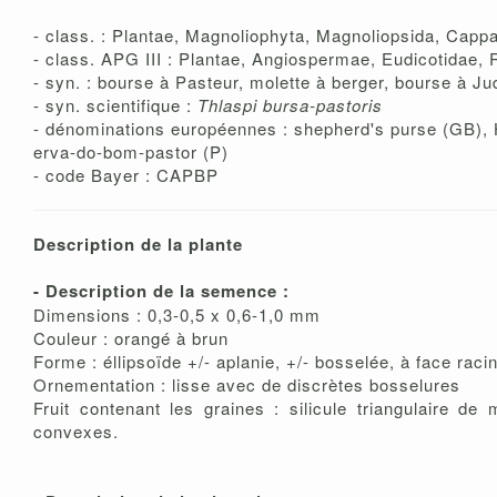
- class. : Plantae, Magnoliophyta, Magnoliopsida, Capp
- class. APG III : Plantae, Angiospermae, Eudicotidae,
- syn. : bourse à Pasteur, molette à berger, bourse à J
- syn. scientifique :
Thlaspi bursa-pastoris
- dénominations européennes : shepherd's purse (GB), H
erva-do-bom-pastor (P)
- code Bayer : CAPBP
Description de la plante
- Description de la semence :
Dimensions : 0,3-0,5 x 0,6-1,0 mm
Couleur : orangé à brun
Forme : éllipsoïde +/- aplanie, +/- bosselée, à face raci
Ornementation : lisse avec de discrètes bosselures
Fruit contenant les graines : silicule triangulaire d
convexes.