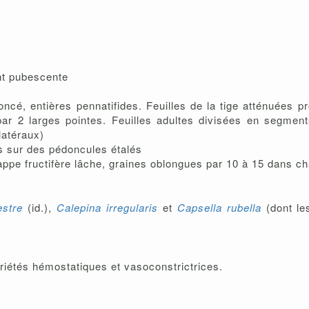
ent pubescente
 foncé, entières pennatifides. Feuilles de la tige atténuées 
ar 2 larges pointes. Feuilles adultes divisées en segments
latéraux)
s sur des pédoncules étalés
Grappe fructifère lâche, graines oblongues par 10 à 15 dans c
stre
(id.),
Calepina irregularis
et
Capsella rubella
(dont le
riétés hémostatiques et vasoconstrictrices.