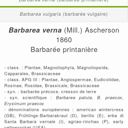
Barbarea vulgaris
(barbarée vulgaire)
(Mill.) Ascherson
Barbarea verna
1860
Barbarée printanière
- class. : Plantae, Magnoliophyta, Magnoliopsida,
Capparales, Brassicaceae
- class. APG III : Plantae, Angiospermae, Eudicotidae,
Rosinae, Rosidae, Brassicale, Brassicaceae
- syn. : barbarée précoce, cresson de terre
- syn. scientifique :
Barbarea patula, B. praecox,
Erysimum praecox
- dénominations européennes : american wintercress
(GB), Frühlings-Barbarakraut (D), berillo (E), erba di
Santa Barbara vernale (I), agriao-rinchao (P), early
yellowrocket (USA)