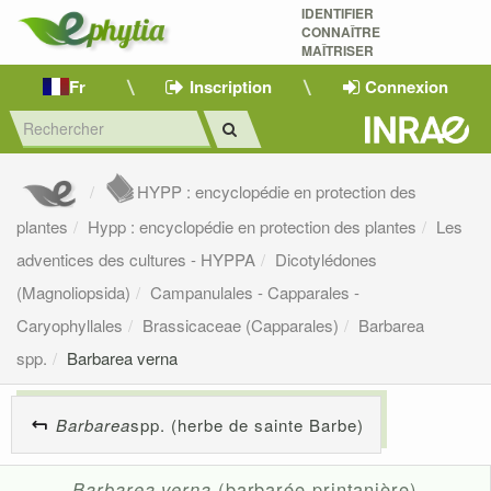
IDENTIFIER
CONNAÎTRE
MAÎTRISER 
Fr
Inscription
Connexion
HYPP : encyclopédie en protection des
plantes
Hypp : encyclopédie en protection des plantes
Les
adventices des cultures - HYPPA
Dicotylédones
(Magnoliopsida)
Campanulales - Capparales -
Caryophyllales
Brassicaceae (Capparales)
Barbarea
spp.
Barbarea verna
Barbarea
spp. (herbe de sainte Barbe)
Barbarea verna
(barbarée printanière)