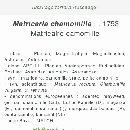
Tussilago farfara
(tussilage)
L. 1753
Matricaria chamomilla
Matricaire camomille
- class. : Plantae, Magnoliophyta, Magnoliopsida,
Asterales, Asteraceae
- class. APG III : Plantae, Angiospermae, Eudicotidae,
Rosinae, Asteridae, Asterales, Asteraceae
- syn. : matricaire, camomille vraie, petite camomille
- syn. scientifique :
Matricaria recutita, Chamomilla
vulgaris, C. reticuta
- dénominations européennes : scented mayweed,
german chamomile (GB), Echte Kamille (D), magarza
(E), camomilla comune (I), margaça-das-boticas (P),
echte kamille, kamamil (NL)
- code Bayer :
MATCH