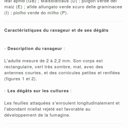
leaf aphid (GB) ; Maisblattlaus (D) ; pulgon verde del
maiz (E) ; afide allungato verde scuro delle graminacee
(I) ; piolho verde do milho (P).
Caractéristiques du ravageur et de ses dégâts
-
Description du ravageur
:
L'adulte mesure de 2 à 2,2 mm. Son corps est
rectangulaire, vert très sombre, mat, avec des
antennes courtes, et des cornicules petites et renflées
(figures 1 et 2).
-
Les dégâts sur les cultures
:
Les feuilles attaquées s'enroulent longitudinalement et
l'abondant miellat rejeté est favorable au
développement de la fumagine.