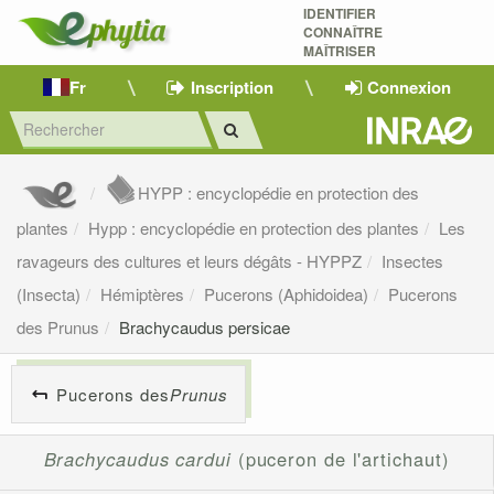
IDENTIFIER
CONNAÎTRE
MAÎTRISER 
Fr
Inscription
Connexion
HYPP : encyclopédie en protection des
plantes
Hypp : encyclopédie en protection des plantes
Les
ravageurs des cultures et leurs dégâts - HYPPZ
Insectes
(Insecta)
Hémiptères
Pucerons (Aphidoidea)
Pucerons
des Prunus
Brachycaudus persicae
Pucerons des
Prunus
Brachycaudus cardui
(puceron de l'artichaut)