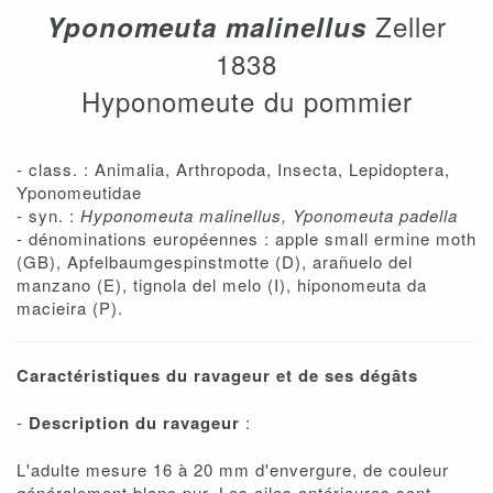
Zeller
Yponomeuta malinellus
1838
Hyponomeute du pommier
- class. : Animalia, Arthropoda, Insecta, Lepidoptera,
Yponomeutidae
- syn. :
Hyponomeuta malinellus, Yponomeuta padella
- dénominations européennes : apple small ermine moth
(GB), Apfelbaumgespinstmotte (D), arañuelo del
manzano (E), tignola del melo (I), hiponomeuta da
macieira (P).
Caractéristiques du ravageur et de ses dégâts
-
Description du ravageur
:
L'adulte mesure 16 à 20 mm d'envergure, de couleur
généralement blanc pur. Les ailes antérieures sont