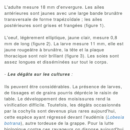
L'adulte mesure 18 mm d'envergure. Les ailes
antérieures sont jaunes avec une large bande brunâtre
transversale de forme trapézoïdale ; les ailes
postérieures sont grises et frangées (figure 1).
L'oeuf, légèrement elliptique, jaune clair, mesure 0,8
mm de long (figure 2). La larve mesure 11 mm, elle est
jaune rougeâtre à brunâtre, la tête et la plaque
thoracique sont noir brillant (figure 3). Les soies sont
assez longues et disséminées sur tout le corps.
-
Les dégâts sur les cultures
:
Ils peuvent être considérables. La présence de larves,
de tissages et de grains pourris déprécie le raisin de
table. Le développement des moisissures rend la
vinification difficile. Toutefois, les dégâts occasionnés
par la cochylis sont devenus plus rares aujourd'hui,
cette espèce ayant régressé devant l'eudémis (
Lobesia
botrana
), autre tordeuse de la grappe. Pour la lutte
biologique contre ces ravageurs on dispose aujourd'hui