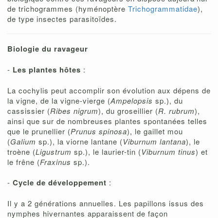
de trichogrammes (hyménoptère
Trichogrammatidae
),
de type insectes parasitoïdes.
Biologie du ravageur
-
Les plantes hôtes
:
La cochylis peut accomplir son évolution aux dépens de
la vigne, de la vigne-vierge (
Ampelopsis
sp.), du
cassissier (
Ribes nigrum
), du groseillier (
R. rubrum
),
ainsi que sur de nombreuses plantes spontanées telles
que le prunellier (
Prunus spinosa
), le gaillet mou
(
Galium
sp.), la viorne lantane (
Viburnum lantana
), le
troène (
Ligustrum
sp.), le laurier-tin (
Viburnum tinus
) et
le frêne (
Fraxinus
sp.).
-
Cycle de développement
:
Il y a 2 générations annuelles. Les papillons issus des
nymphes hivernantes apparaissent de façon