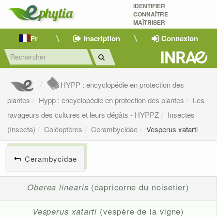
IDENTIFIER
CONNAÎTRE
MAÎTRISER 
Fr
Inscription
Connexion
HYPP : encyclopédie en protection des
plantes
Hypp : encyclopédie en protection des plantes
Les
ravageurs des cultures et leurs dégâts - HYPPZ
Insectes
(Insecta)
Coléoptères
Cerambycidae
Vesperus xatarti
Cerambycidae
Oberea linearis
(capricorne du noisetier)
Vesperus xatarti
(vespère de la vigne)