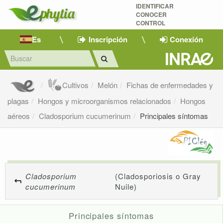
IDENTIFICAR
CONOCER
CONTROL
Es
Inscripción
Conexión
Cultivos
Melón
Fichas de enfermedades y
plagas
Hongos y microorganismos relacionados
Hongos
aéreos
Cladosporium cucumerinum
Principales síntomas
Cladosporium
(Cladosporiosis o Gray
cucumerinum
Nuile)
Principales síntomas