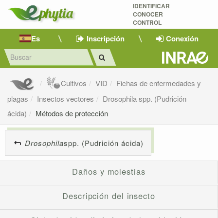
IDENTIFICAR
CONOCER
CONTROL
Es
Inscripción
Conexión
Cultivos
VID
Fichas de enfermedades y
plagas
Insectos vectores
Drosophila spp. (Pudrición
ácida)
Métodos de protección
Drosophila
spp. (Pudrición ácida)
Daños y molestias
Descripción del insecto