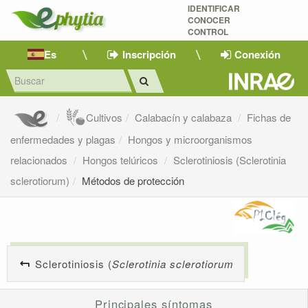
IDENTIFICAR
CONOCER
CONTROL
Es
Inscripción
Conexión
Cultivos
Calabacín y calabaza
Fichas de
enfermedades y plagas
Hongos y microorganismos
relacionados
Hongos telúricos
Sclerotiniosis (Sclerotinia
sclerotiorum)
Métodos de protección
Sclerotiniosis (
Sclerotinia sclerotiorum
Principales síntomas