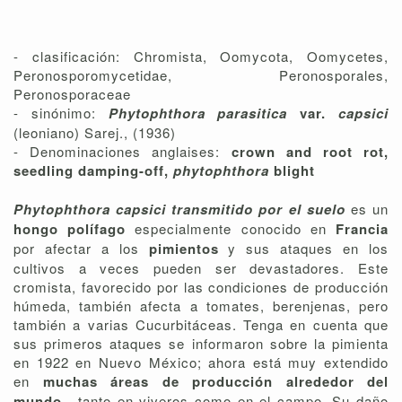
- clasificación: Chromista, Oomycota, Oomycetes,
Peronosporomycetidae, Peronosporales,
Peronosporaceae
- sinónimo:
Phytophthora parasitica
var.
capsici
(leoniano) Sarej., (1936)
- Denominaciones anglaises:
crown and root rot,
seedling damping-off,
phytophthora
blight
Phytophthora capsici transmitido por el suelo
es un
hongo polífago
especialmente conocido en
Francia
por afectar a los
pimientos
y sus ataques en los
cultivos a veces pueden ser devastadores. Este
cromista, favorecido por las condiciones de producción
húmeda, también afecta a tomates, berenjenas, pero
también a varias Cucurbitáceas. Tenga en cuenta que
sus primeros ataques se informaron sobre la pimienta
en 1922 en Nuevo México; ahora está muy extendido
en
muchas áreas de producción alrededor del
mundo
, tanto en viveros como en el campo. Su daño