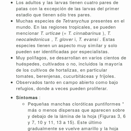
Los adultos y las larvas tienen cuatro pares de
patas con la excepción de las larvas del primer
estadio que tienen sólo tres pares.
Muchas especies de
Tetranychus
presentes en el
mundo. En las regiones tropicales, se pueden
mencionar
T. urticae
(=
T. cinnabarinus
),
T.
neocaledonicus
,
T.
glover
i,
T. evansi
. Estas
especies tienen un aspecto muy similar y solo
pueden ser identificadas por especialistas.
Muy polífagos, se desarrollan en varios cientos de
huéspedes, cultivados o no, incluidos la mayoría
de los cultivos de hortalizas, en particular
tomates, berenjenas, cucurbitáceas y frijoles.
Observados tanto en campo abierto como bajo
refugios, donde a veces pueden proliferar.
Síntomas
:
Pequeñas manchas cloróticas puntiformes *
más o menos dispersas que aparecen sobre
y debajo de la lámina de la hoja (Figuras 3, 6
y 7, 10 y 11, 13 a 15). Este último
gradualmente se vuelve amarillo y la hoja