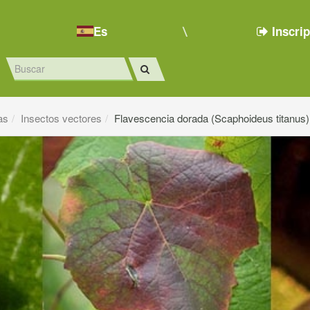
Es
Inscri
as
Insectos vectores
Flavescencia dorada (Scaphoideus titanus)