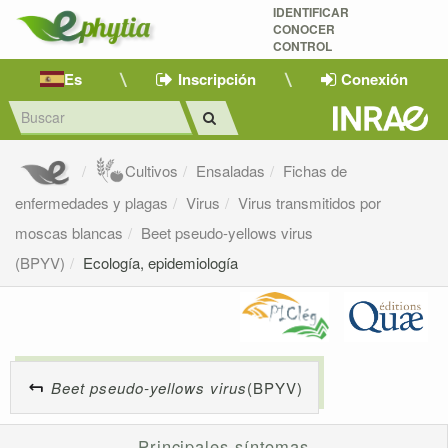
IDENTIFICAR
CONOCER
CONTROL
Es
Inscripción
Conexión
Cultivos
Ensaladas
Fichas de
enfermedades y plagas
Virus
Virus transmitidos por
moscas blancas
Beet pseudo-yellows virus
(BPYV)
Ecología, epidemiología
Beet pseudo-yellows virus
(BPYV)
Principales síntomas