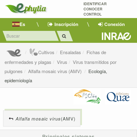
IDENTIFICAR
CONOCER
CONTROL
Es
Inscripción
Conexión
Cultivos
Ensaladas
Fichas de
enfermedades y plagas
Virus
Virus transmitidos por
pulgones
Alfalfa mosaic virus (AMV)
Ecología,
epidemiología
Alfalfa mosaic virus
(AMV)
Principales síntomas