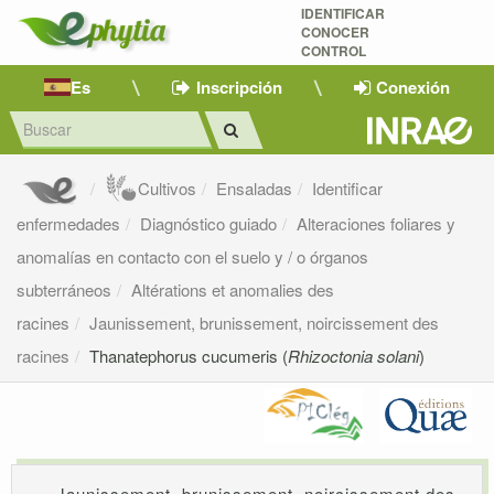
IDENTIFICAR
CONOCER
CONTROL
Es
Inscripción
Conexión
Cultivos
Ensaladas
Identificar
enfermedades
Diagnóstico guiado
Alteraciones foliares y
anomalías en contacto con el suelo y / o órganos
subterráneos
Altérations et anomalies des
racines
Jaunissement, brunissement, noircissement des
racines
Thanatephorus cucumeris (
Rhizoctonia solani
)
Jaunissement, brunissement, noircissement des