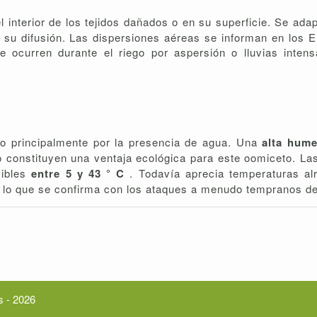
l interior de los tejidos dañados o en su superficie. Se ada
 su difusión. Las dispersiones aéreas se informan en los
e ocurren durante el riego por aspersión o lluvias inte
do principalmente por la presencia de agua. Una
alta hum
 constituyen una ventaja ecológica para este oomiceto. L
sibles
entre 5 y 43 ° C
. Todavía aprecia temperaturas al
s, lo que se confirma con los ataques a menudo tempranos d
s - 2026