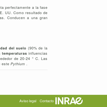
pta perfectamente a la fase
 EE. UU. Como resultado de
nsas. Conducen a una gran
edad del suelo
(90% de la
as
temperaturas
influencias
rededor de 20-24 ° C. Las
e este
Pythium
.
Aviso legal
Contacto