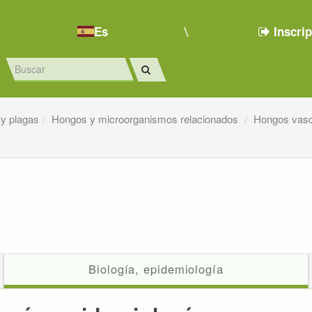
Es
Inscri
y plagas
Hongos y microorganismos relacionados
Hongos vas
Biología, epidemiología