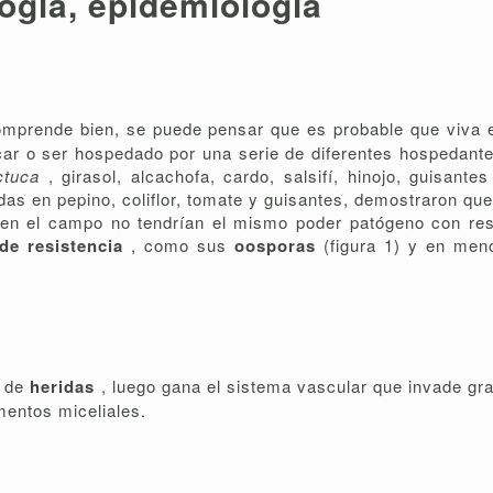
ogía, epidemiología
omprende bien, se puede pensar que es probable que viva
car o ser hospedado por una serie de diferentes hospedant
ctuca
, girasol, alcachofa, cardo, salsifí, hinojo, guisant
izadas en pepino, coliflor, tomate y guisantes, demostraron q
en el campo no tendrían el mismo poder patógeno con re
 de resistencia
, como sus
oosporas
(figura 1) y en me
s de
heridas
, luego gana el sistema vascular que invade gra
mentos miceliales.