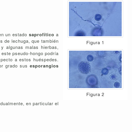
 en un estado
saprofítico
a
es de lechuga, que también
Figura 1
es y algunas malas hierbas,
ue este pseudo-hongo podría
specto a estos huéspedes.
nor grado sus
esporangios
Figura 2
dualmente, en particular el