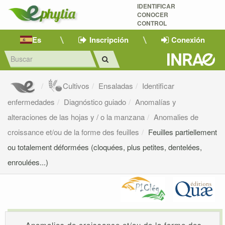
IDENTIFICAR
CONOCER
CONTROL
Es
Inscripción
Conexión
Cultivos
Ensaladas
Identificar
enfermedades
Diagnóstico guiado
Anomalías y
alteraciones de las hojas y / o la manzana
Anomalies de
croissance et/ou de la forme des feuilles
Feuilles partiellement
ou totalement déformées (cloquées, plus petites, dentelées,
enroulées...)
Anomalies de croissance et/ou de la forme des