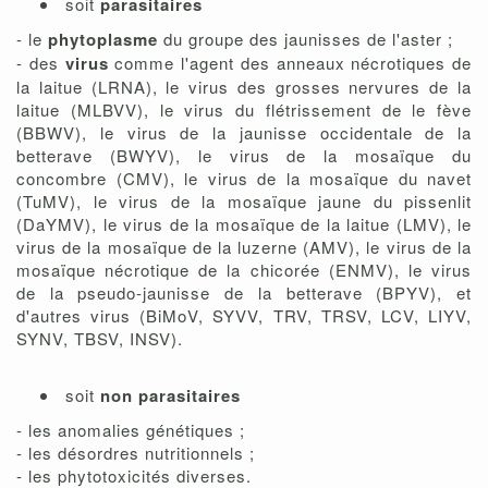
soit
parasitaires
- le
phytoplasme
du groupe des jaunisses de l'aster ;
- des
virus
comme l'agent des anneaux nécrotiques de
la laitue (LRNA), le virus des grosses nervures de la
laitue (MLBVV), le virus du flétrissement de le fève
(BBWV), le virus de la jaunisse occidentale de la
betterave (BWYV), le virus de la mosaïque du
concombre (CMV), le virus de la mosaïque du navet
(TuMV), le virus de la mosaïque jaune du pissenlit
(DaYMV), le virus de la mosaïque de la laitue (LMV), le
virus de la mosaïque de la luzerne (AMV), le virus de la
mosaïque nécrotique de la chicorée (ENMV), le virus
de la pseudo-jaunisse de la betterave (BPYV), et
d'autres virus (BiMoV, SYVV, TRV, TRSV, LCV, LIYV,
SYNV, TBSV, INSV).
soit
non parasitaires
- les anomalies génétiques ;
- les désordres nutritionnels ;
- les phytotoxicités diverses.