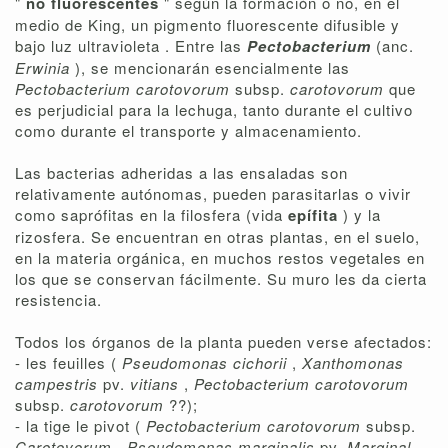
"
no fluorescentes
" según la formación o no, en el
medio de King, un pigmento fluorescente difusible y
bajo luz ultravioleta . Entre las
Pectobacterium
(anc.
Erwinia
), se mencionarán esencialmente las
Pectobacterium carotovorum
subsp.
carotovorum
que
es perjudicial para la lechuga, tanto durante el cultivo
como durante el transporte y almacenamiento.
Las bacterias adheridas a las ensaladas son
relativamente autónomas, pueden parasitarlas o vivir
como saprófitas en la filosfera (vida
epífita
) y la
rizosfera. Se encuentran en otras plantas, en el suelo,
en la materia orgánica, en muchos restos vegetales en
los que se conservan fácilmente. Su muro les da cierta
resistencia.
Todos los órganos de la planta pueden verse afectados:
- les feuilles (
Pseudomonas cichorii
,
Xanthomonas
campestris
pv.
vitians
,
Pectobacterium carotovorum
subsp.
carotovorum
??);
- la tige le pivot (
Pectobacterium carotovorum
subsp.
Carotovorum
,
Pseudomonas marginalis
pv.
Marginal