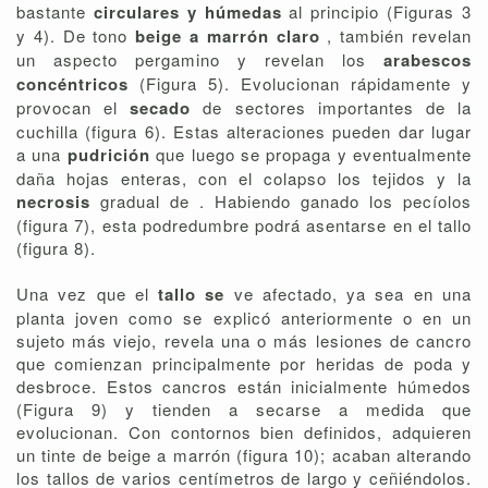
bastante
circulares y húmedas
al principio (Figuras 3
y 4). De tono
beige a marrón claro
, también revelan
un aspecto pergamino y revelan los
arabescos
concéntricos
(Figura 5). Evolucionan rápidamente y
provocan el
secado
de sectores importantes de la
cuchilla (figura 6). Estas alteraciones pueden dar lugar
a una
pudrición
que luego se propaga y eventualmente
daña hojas enteras, con el colapso los tejidos y la
necrosis
gradual de . Habiendo ganado los pecíolos
(figura 7), esta podredumbre podrá asentarse en el tallo
(figura 8).
Una vez que el
tallo se
ve afectado, ya sea en una
planta joven como se explicó anteriormente o en un
sujeto más viejo, revela una o más lesiones de cancro
que comienzan principalmente por heridas de poda y
desbroce. Estos cancros están inicialmente húmedos
(Figura 9) y tienden a secarse a medida que
evolucionan. Con contornos bien definidos, adquieren
un tinte de beige a marrón (figura 10); acaban alterando
los tallos de varios centímetros de largo y ceñiéndolos.